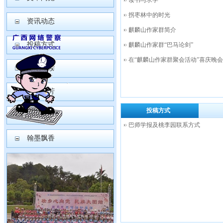
读书与求学
拐枣林中的时光
资讯动态
麒麟山作家群简介
投稿方式
麒麟山作家群“巴马论剑”
在“麒麟山作家群聚会活动”喜庆晚会上
园丁耕读
桃李芬芳
投稿方式
作家笔风
巴师学报及桃李园联系方式
翰墨飘香