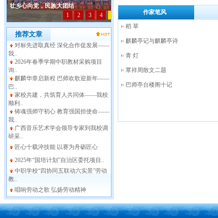
作家笔风
稻 草
推荐文章
麒麟亭记与麒麟亭诗
对标先进取真经 深化合作促发展——
我..
青 灯
2026年春季学期中职教材采购项目
询..
覃祥周散文二题
麒麟华章启新程 巴师欢歌迎新年——
巴师亭台楼阁十记
巴..
家校共建，共筑育人共同体——我校
顺利..
铸魂强师守初心 教育强国担使命——
我..
广西音乐艺术学会领导专家到我校调
研采..
匠心十载淬技能 以赛为舟砺匠心
2025年“国培计划”自治区委托项目..
中职学校“四协同五联动六实景”劳动
教..
唱响劳动之歌 弘扬劳动精神