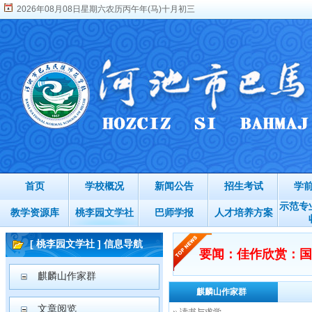
2026年08月08日星期六农历丙午年(马)十月初三
首页
学校概况
新闻公告
招生考试
学
示范专
教学资源库
桃李园文学社
巴师学报
人才培养方案
[ 桃李园文学社 ] 信息导航
要闻：佳作欣赏：国
麒麟山作家群
麒麟山作家群
文章阅览