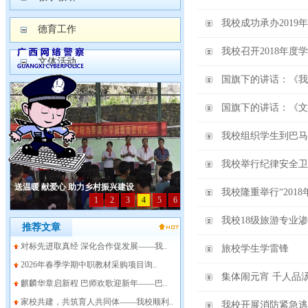
我校成功承办201
德育工作
我校召开2018年度
文体活动
国旗下的讲话：《我
国旗下的讲话：《文
我校组织学生到巴马
我校举行纪律安全卫
我校隆重举行“201
我校18级旅游专业
推荐文章
对标先进取真经 深化合作促发展——我..
旅校学生学雷锋
2026年春季学期中职教材采购项目询..
集体闹元宵 千人品
麒麟华章启新程 巴师欢歌迎新年——巴..
家校共建，共筑育人共同体——我校顺利..
我校开展消防紧急逃