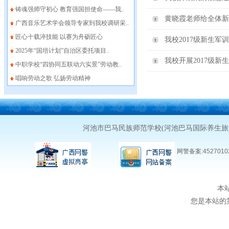
铸魂强师守初心 教育强国担使命——我..
黄晓霞老师给全体新
广西音乐艺术学会领导专家到我校调研采..
匠心十载淬技能 以赛为舟砺匠心
我校2017级新生军
2025年“国培计划”自治区委托项目..
我校开展2017级
中职学校“四协同五联动六实景”劳动教..
唱响劳动之歌 弘扬劳动精神
河池市巴马民族师范学校(河池巴马国际养生
网警备案:45270102
本
您是本站的