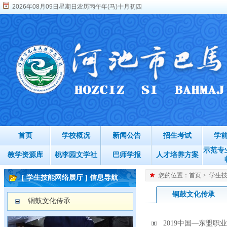
2026年08月09日星期日农历丙午年(马)十月初四
首页
学校概况
新闻公告
招生考试
学
示范专
教学资源库
桃李园文学社
巴师学报
人才培养方案
您的位置：
首页
>
学生
[ 学生技能网络展厅 ] 信息导航
铜鼓文化传承
铜鼓文化传承
2019中国—东盟职