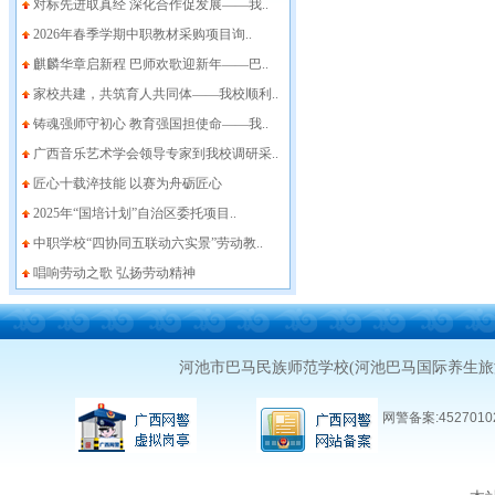
对标先进取真经 深化合作促发展——我..
2026年春季学期中职教材采购项目询..
麒麟华章启新程 巴师欢歌迎新年——巴..
家校共建，共筑育人共同体——我校顺利..
铸魂强师守初心 教育强国担使命——我..
广西音乐艺术学会领导专家到我校调研采..
匠心十载淬技能 以赛为舟砺匠心
2025年“国培计划”自治区委托项目..
中职学校“四协同五联动六实景”劳动教..
唱响劳动之歌 弘扬劳动精神
河池市巴马民族师范学校(河池巴马国际养生
网警备案:45270102