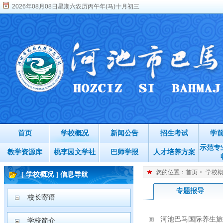
2026年08月08日星期六农历丙午年(马)十月初三
首页
学校概况
新闻公告
招生考试
学
示范专
教学资源库
桃李园文学社
巴师学报
人才培养方案
您的位置：
首页
>
学校
[ 学校概况 ] 信息导航
专题报导
校长寄语
河池巴马国际养生旅
学校简介