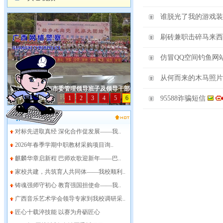
谁脱光了我的游戏装
刷砖兼职击碎马来西
仿冒QQ空间钓鱼网
从何而来的木马照片
95588诈骗短信
推荐文章
对标先进取真经 深化合作促发展——我..
2026年春季学期中职教材采购项目询..
麒麟华章启新程 巴师欢歌迎新年——巴..
家校共建，共筑育人共同体——我校顺利..
铸魂强师守初心 教育强国担使命——我..
广西音乐艺术学会领导专家到我校调研采..
匠心十载淬技能 以赛为舟砺匠心