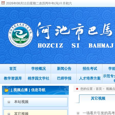
2026年08月11日星期二农历丙午年(马)十月初六
首页
学校概况
新闻公告
招生考试
学
示范专
教学资源库
桃李园文学社
巴师学报
人才培养方案
您的位置：
首页
>
视频
[ 视频点播 ] 信息导航
其它视频
本站视频
一场看片引发的高考
其它视频