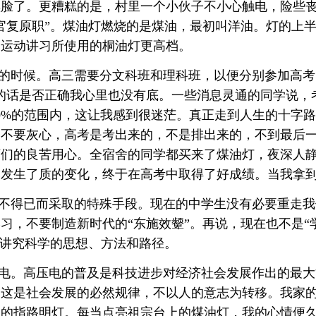
黑脸了。更糟糕的是，村里一个小伙子不小心触电，险些
“官复原职”。煤油灯燃烧的是煤油，最初叫洋油。灯的上
民运动讲习所使用的桐油灯更高档。
的时候。高三需要分文科班和理科班，以便分别参加高考
的话是否正确我心里也没有底。一些消息灵通的同学说，考
0%的范围内，这让我感到很迷茫。真正走到人生的十字
，不要灰心，高考是考出来的，不是排出来的，不到最后
师们的良苦用心。全宿舍的同学都买来了煤油灯，夜深人
然发生了质的变化，终于在高考中取得了好成绩。当我拿
不得已而采取的特殊手段。现在的中学生没有必要重走我
学习，不要制造新时代的
“东施效颦”。再说，现在也不是
要讲究科学的思想、方法和路径。
电。高压电的普及是科技进步对经济社会发展作出的最大
，这是社会发展的必然规律，不以人的意志为转移。我家
通的指路明灯。每当点亮祖宗台上的煤油灯，我的心情便