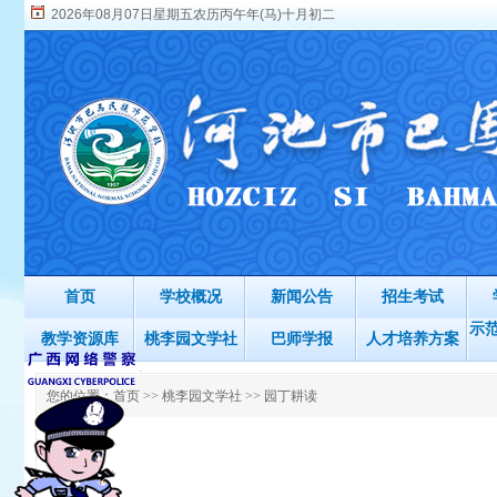
2026年08月07日星期五农历丙午年(马)十月初二
首页
学校概况
新闻公告
招生考试
示
教学资源库
桃李园文学社
巴师学报
人才培养方案
您的位置：
首页
>>
桃李园文学社
>>
园丁耕读