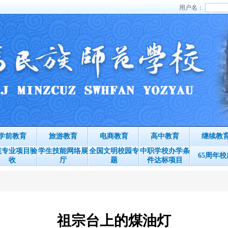
用户名：
学前教育
旅游教育
电商教育
高中教育
继续教
范专业项目验
学生技能网络展
全国文明校园专
中职学校办学条
65周年校
收
厅
题
件达标项目
祖宗台上的煤油灯