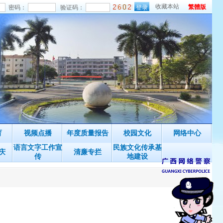
收藏本站
繁體版
密码：
验证码：
育
视频点播
年度质量报告
校园文化
网络中心
语言文字工作宣
民族文化传承基
庆
清廉专拦
传
地建设