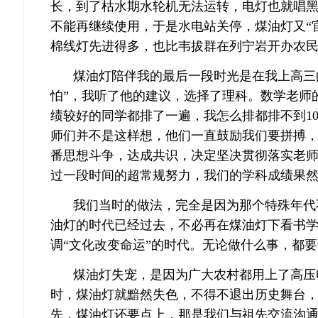
长，到了枯水期水轮机无法运转，电灯也就唱
不能再继续使用，于是水电站关停，煤油灯又
棉线灯先进得多，也比韦拔群在列宁岩开办农
煤油灯陪伴我的最后一段时光是在我上高三
怕”，我听了他的建议，选择了理科。数学老师
绩较好的同学都排了一遍，我怎么排都排不到1
师们并不是这样想，他们一直鼓励我们要拼搏
番思想斗争，达成共识，决定坚决贯彻落实老
过一段时间的超常规努力，我们的学科成绩果
我们当时的做法，完全是因为那个特殊年代
油灯的时代已经过去，不必再在煤油灯下看书
调“文化改变命运”的时代。无论做什么事，都
煤油灯失宠，是因为广大农村都用上了高压
时，煤油灯就黯然失色，不得不退出历史舞台
先，煤油灯还要点上，那是我们与祖先交流沟