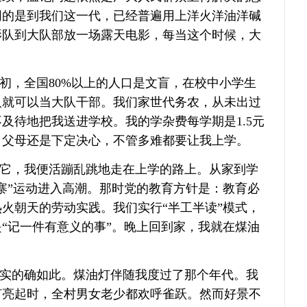
同的是到我们这一代，已经普遍用上洋火洋油洋碱
影队到大队部放一场露天电影，每当这个时候，大
初，全国
80%以上的人口是文盲，在校中小学生
的人就可以当大队干部。我们家世代务农，从未出过
待地把我送进学校。我的学杂费每学期是1.5元
，父母还是下定决心，不管多难都要让我上学。
它，我便活蹦乱跳地走在上学的路上。从家到学
寨”运动进入高潮。那时党的教育方针是：教育必
火朝天的劳动实践。我们实行“半工半读”模式，
“记一件有意义的事”。晚上回到家，我就在煤油
实的确如此。煤油灯伴随我度过了那个年代。我
灯亮起时，全村男女老少都欢呼雀跃。然而好景不