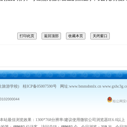
生旅游学校)
桂ICP备05007590号
网址:www.bmmsbmlx.cn www.g
102000044
桂公网安备 
本站最佳浏览效果：1300*768分辨率/建议使用微软公司浏览器IE6.0以
站的第：
489602
位访客 访问总IP：
489602
个 今日浏览：
319
次 今日I