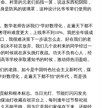
丧命。村里的元老们掐指一算，说这东西犯阴阳，
半身是防风的玻璃罩，这种设计比爷爷辈们使用的
。数学老师告诉我们
“学好数理化，走遍天下都不
理科难度更大，上线率不到10%。我把全年级成
路口，我很难决策下一步该怎么走。好在我们的老
一刻决不轻言放弃。我们几个农村来的同学经过一
静的时候就在床头挑灯夜战。功夫不负有心人，经
到高等学校录取通知书的时候，激动得热泪盈眶。
们的老路。如今是中国特色社会主义新时代，煤
“学好数理化，走遍天下都不怕”的年代，而是强
贡献和根本标志。当日光灯、节能灯闪闪发光
的煤油灯收藏在祖宗台上，每到逢年过节祭祀祖
久久不能平静，因为它是我们家保存下来、还能经