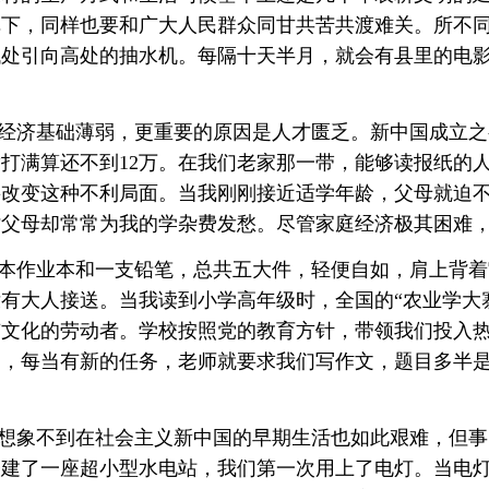
旗下，同样也要和广大人民群众同甘共苦共渡难关。所不
低处引向高处的抽水机。每隔十天半月，就会有县里的电
经济基础薄弱，更重要的原因是人才匮乏。新中国成立之
，满打满算还不到12万。在我们老家那一带，能够读报纸
改变这种不利局面。当我刚刚接近适学年龄，父母就迫不及
时父母却常常为我的学杂费发愁。尽管家庭经济极其困难
本作业本和一支铅笔，总共五大件，轻便自如，肩上背着
没有大人接送。当我读到小学高年级时，全国的
“农业学大
文化的劳动者。学校按照党的教育方针，带领我们投入热
，每当有新的任务，老师就要求我们写作文，题目多半是
想象不到在社会主义新中国的早期生活也如此艰难，但事
修建了一座超小型水电站，我们第一次用上了电灯。当电